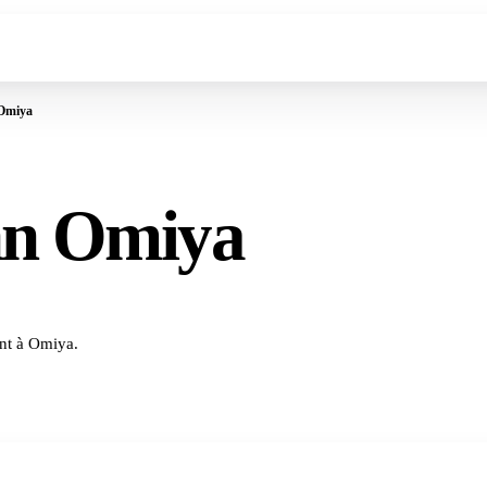
 Omiya
nn Omiya
nt à Omiya.