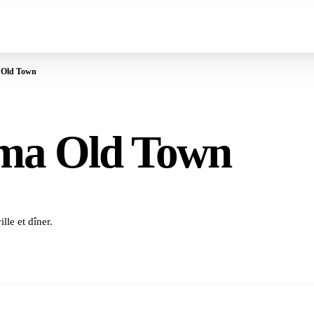
 Old Town
ma Old Town
lle et dîner.