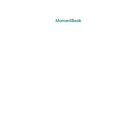
Gardez vos moments en mémoire.
TÉLÉCHARGER
PRODUIT
Voyages
Questions fréquentes
SUPPORT
Support
Email
JURIDIQUE
Confidentialité
Conditions
Cookies
Droits d'auteur
Règles de la communauté
Consentement marketing
© 2026 MomentBook. Tous droits réservés.