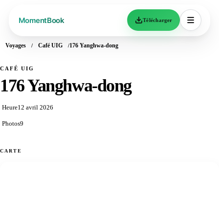
Télécharger
Voyages
Café UIG
176 Yanghwa-dong
CAFÉ UIG
176 Yanghwa-dong
Heure
12 avril 2026
Photos
9
CARTE