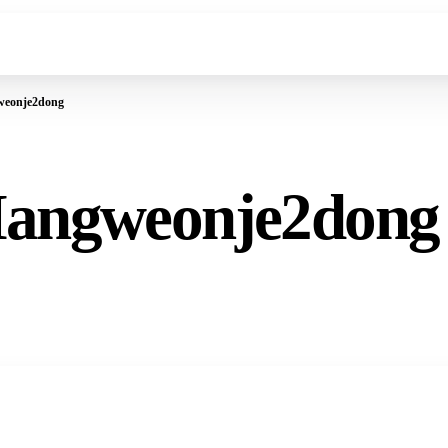
weonje2dong
Mangweonje2dong