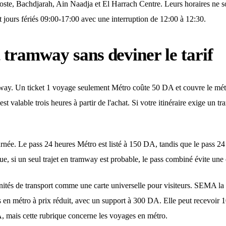
oste, Bachdjarah, Ain Naadja et El Harrach Centre. Leurs horaires ne s
t jours fériés 09:00-17:00 avec une interruption de 12:00 à 12:30.
tramway sans deviner le tarif
tramway. Un ticket 1 voyage seulement Métro coûte 50 DA et couvre le 
 est valable trois heures à partir de l'achat. Si votre itinéraire exige un t
rnée. Le pass 24 heures Métro est listé à 150 DA, tandis que le pass 2
e, si un seul trajet en tramway est probable, le pass combiné évite une 
unités de transport comme une carte universelle pour visiteurs. SEMA l
s en métro à prix réduit, avec un support à 300 DA. Elle peut recevoi
mais cette rubrique concerne les voyages en métro.