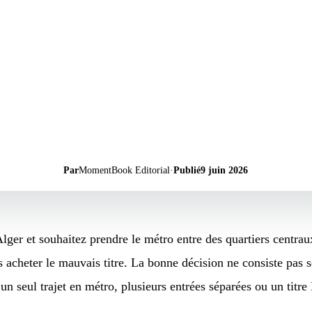
Par
MomentBook Editorial
·
Publié
9 juin 2026
lger et souhaitez prendre le métro entre des quartiers centrau
acheter le mauvais titre. La bonne décision ne consiste pas s
 un seul trajet en métro, plusieurs entrées séparées ou un tit