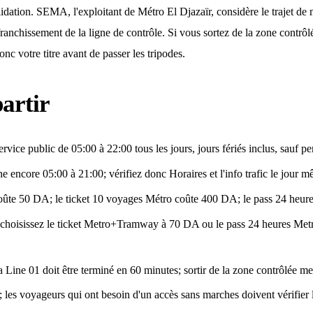
lidation. SEMA, l'exploitant de Métro El Djazaïr, considère le trajet 
 franchissement de la ligne de contrôle. Si vous sortez de la zone contrôl
c votre titre avant de passer les tripodes.
partir
rvice public de 05:00 à 22:00 tous les jours, jours fériés inclus, sauf p
he encore 05:00 à 21:00; vérifiez donc Horaires et l'info trafic le jour m
oûte 50 DA; le ticket 10 voyages Métro coûte 400 DA; le pass 24 heu
y, choisissez le ticket Metro+Tramway à 70 DA ou le pass 24 heures Me
a Line 01 doit être terminé en 60 minutes; sortir de la zone contrôlée met 
; les voyageurs qui ont besoin d'un accès sans marches doivent vérifier la 