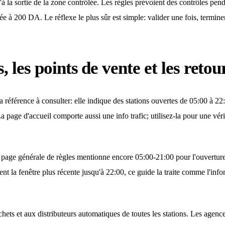
à la sortie de la zone contrôlée. Les règles prévoient des contrôles pend
ée à 200 DA. Le réflexe le plus sûr est simple: valider une fois, terminer c
, les points de vente et les retou
a référence à consulter: elle indique des stations ouvertes de 05:00 à 22:0
a page d'accueil comporte aussi une info trafic; utilisez-la pour une vér
 La page générale de règles mentionne encore 05:00-21:00 pour l'ouvertu
nt la fenêtre plus récente jusqu'à 22:00, ce guide la traite comme l'inf
chets et aux distributeurs automatiques de toutes les stations. Les age