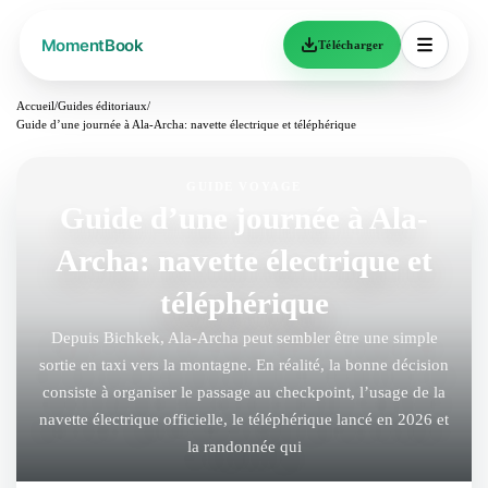
Télécharger
Accueil
/
Guides éditoriaux
/
Guide d’une journée à Ala-Archa: navette électrique et téléphérique
GUIDE VOYAGE
Guide d’une journée à Ala-
Archa: navette électrique et
téléphérique
Depuis Bichkek, Ala-Archa peut sembler être une simple
sortie en taxi vers la montagne. En réalité, la bonne décision
consiste à organiser le passage au checkpoint, l’usage de la
navette électrique officielle, le téléphérique lancé en 2026 et
la randonnée qui