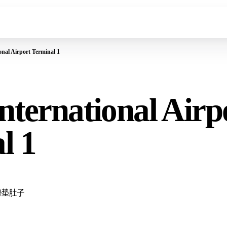
onal Airport Terminal 1
nternational Airp
l 1
垫垫肚子