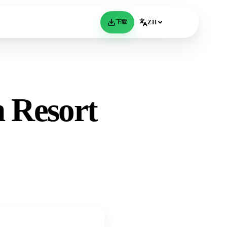
下载
ZH
n Resort