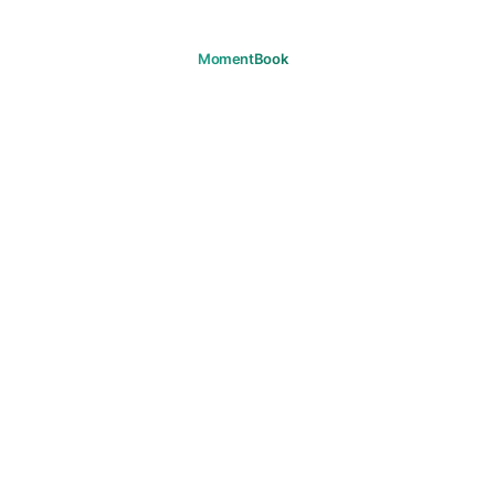
记住你的每个瞬间。
下载
产品
旅程
常见问题
支持
支持
邮箱
法律
隐私政策
服务条款
Cookie
版权
社区准则
营销同意
© 2026 MomentBook. 保留所有权利。