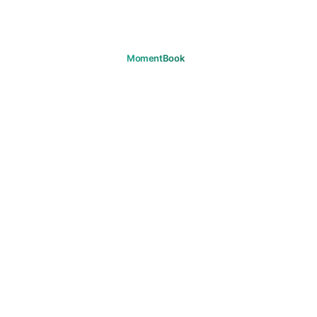
记住你的每个瞬间。
下载
产品
旅程
常见问题
支持
支持
邮箱
法律
隐私政策
服务条款
Cookie
版权
社区准则
营销同意
© 2026 MomentBook. 保留所有权利。