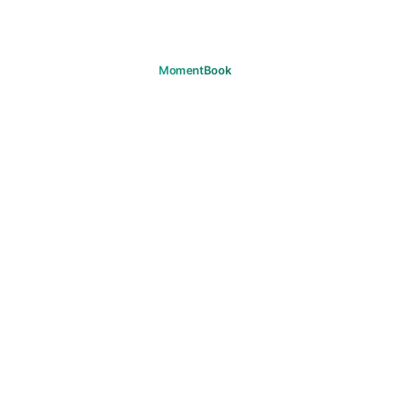
记住你的每个瞬间。
下载
产品
旅程
常见问题
支持
支持
邮箱
法律
隐私政策
服务条款
Cookie
版权
社区准则
营销同意
© 2026 MomentBook. 保留所有权利。