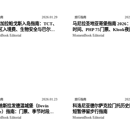
2026.01.29
202
指南
旅行指南
26 加拉帕戈斯入岛指南：TCT、
马尼拉圣地亚哥堡指南 2026
区入境费、生物安全与巴尔特
时间、PHP 75门票、Klook
达
场与折扣证件规则
Book Editorial
MomentBook Editorial
2026.01.23
202
指南
旅行指南
迪斯拉发德温城堡（Devín
科洛尼亚德尔萨克拉门托历史
stle）指南：门票、季节时段与
短暂停留步行指南
islava CARD 入场
Book Editorial
MomentBook Editorial