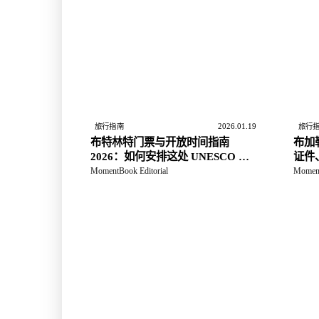
2026.01.19
旅行指南
旅行
布特林特门票与开放时间指南
布加
2026：如何安排这处 UNESCO 遗
证件
址
MomentBook Editorial
Moment