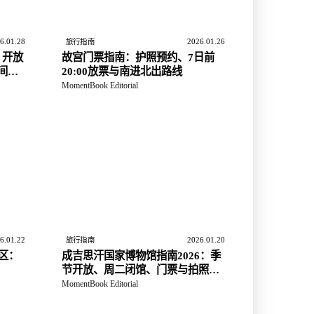
6.01.28
2026.01.26
旅行指南
：开放
故宫门票指南：护照预约、7日前
夜间入
20:00放票与南进北出路线
MomentBook Editorial
6.01.22
2026.01.20
旅行指南
区：
成吉思汗国家博物馆指南2026：季
节开放、周二闭馆、门票与拍照许
可
MomentBook Editorial