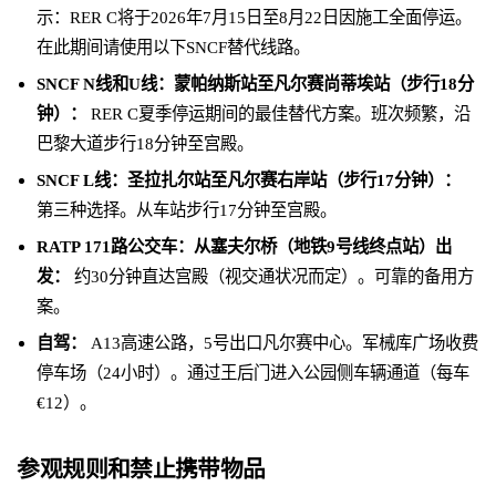
示：RER C将于2026年7月15日至8月22日因施工全面停运。
在此期间请使用以下SNCF替代线路。
SNCF N线和U线：蒙帕纳斯站至凡尔赛尚蒂埃站（步行18分
钟）：
RER C夏季停运期间的最佳替代方案。班次频繁，沿
巴黎大道步行18分钟至宫殿。
SNCF L线：圣拉扎尔站至凡尔赛右岸站（步行17分钟）：
第三种选择。从车站步行17分钟至宫殿。
RATP 171路公交车：从塞夫尔桥（地铁9号线终点站）出
发：
约30分钟直达宫殿（视交通状况而定）。可靠的备用方
案。
自驾：
A13高速公路，5号出口凡尔赛中心。军械库广场收费
停车场（24小时）。通过王后门进入公园侧车辆通道（每车
€12）。
参观规则和禁止携带物品