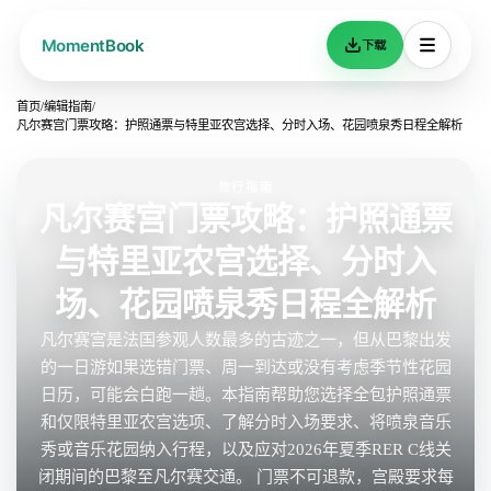
下载
首页
/
编辑指南
/
凡尔赛宫门票攻略：护照通票与特里亚农宫选择、分时入场、花园喷泉秀日程全解析
旅行指南
凡尔赛宫门票攻略：护照通票
与特里亚农宫选择、分时入
场、花园喷泉秀日程全解析
凡尔赛宫是法国参观人数最多的古迹之一，但从巴黎出发
的一日游如果选错门票、周一到达或没有考虑季节性花园
日历，可能会白跑一趟。本指南帮助您选择全包护照通票
和仅限特里亚农宫选项、了解分时入场要求、将喷泉音乐
秀或音乐花园纳入行程，以及应对2026年夏季RER C线关
闭期间的巴黎至凡尔赛交通。 门票不可退款，宫殿要求每