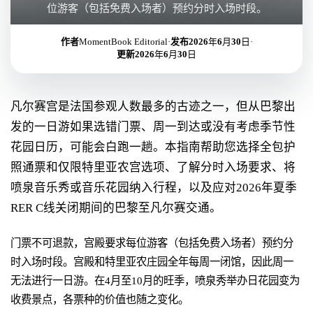
位游客（包括免费入场者）预约分时入场时段。
作者
MomentBook Editorial
·
发布
2026年6月30日
·
更新
2026年6月30日
凡尔赛宫是法国参观人数最多的古迹之一，但从巴黎出
发的一日游如果选错门票、周一到达或没有考虑季节性
花园日历，可能会白跑一趟。本指南帮助您选择全包护
照通票和仅限特里亚农宫选项、了解分时入场要求、将
喷泉音乐秀或音乐花园纳入行程，以及应对2026年夏季
RER C线关闭期间的巴黎至凡尔赛交通。
门票不可退款，宫殿要求每位游客（包括免费入场者）预约分
时入场时段。宫殿和特里亚农庄园全年每周一闭馆，因此周一
无法进行一日游。在4月至10月的旺季，喷泉秀举办日花园变为
收费景点，各票种的价值也随之变化。