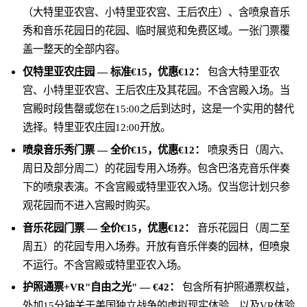
（大特里亚农宫、小特里亚农宫、王后农庄）、含喷泉音乐
秀和音乐花园日的花园、临时展览和免费区域。一张门票覆
盖一整天的全部内容。
仅特里亚农庄园 — 标准€15，优惠€12：
包含大特里亚农
宫、小特里亚农宫、王后农庄及其花园。不含宫殿入场。当
宫殿时段售罄或您在15:00之后到达时，这是一个实用的替代
选择。特里亚农庄园12:00开放。
喷泉音乐秀门票 — 全价€15，优惠€12：
喷泉秀日（周六、
周日及部分周二）的花园专用入场券。包含巴洛克音乐伴奏
下的喷泉表演。不含宫殿或特里亚农入场。仅当您计划只参
观花园而不进入宫殿时购买。
音乐花园门票 — 全价€15，优惠€12：
音乐花园日（周二至
周五）的花园专用入场券。开放有音乐伴奏的园林，但喷泉
不运行。不含宫殿或特里亚农入场。
护照通票+VR"自由之光" — €42：
包含所有护照通票权益，
外加15分钟关于美国独立战争的虚拟现实体验，以及VR体验