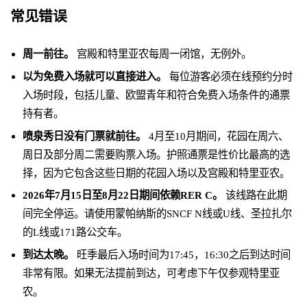
常见错误
周一前往。
宫殿和特里亚农每周一闭馆，无例外。
以为免费入场就可以直接进入。
每位游客必须在线预约分时
入场时段，包括儿童、欧盟青年和符合免费入场条件的通票
持有者。
喷泉秀日没有门票就前往。
4月至10月期间，花园在周六、
周日及部分周二需要购票入场。护照通票是性价比最高的选
择，因为它包含这些日期的花园入场以及宫殿和特里亚农。
2026年7月15日至8月22日期间依赖RER C。
该线路在此期
间完全停运。请使用蒙帕纳斯的SNCF N线或U线、圣拉扎尔
的L线或171路公交车。
到达太晚。
旺季最后入场时间为17:45，16:30之后到达时间
非常有限。如果无法提前到达，可考虑下午仅参观特里亚
农。