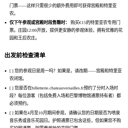
门票——这样只需很少的额外费用即可获得宫殿和特里亚
农。
仅下午参观或宫殿时段售罄时：
购买€15的特里亚农专用门
票。庄园12:00开放，提供更安静的参观体验，拥有优雅的花
园和王后农庄。
出发前检查清单
[ ] 您的参观日是周一吗？如果是，请改期——宫殿和特里亚
农闭馆。
[ ] 您是否在billetterie.chateauversailles.fr预约了分时入场时
段？每位游客（包括免费入场和巴黎博物馆通票持有者）都
必须预约。
[ ] 如果在4月至10月期间参观，请确认您的日期是否为喷泉
音乐秀或音乐花园日。护照通票已包含这些，但如果您不购