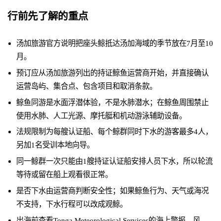
行前先了解的重点
汤加旅游官方说明把座头鲸抵达汤加海域的季节放在7月至10
月。
预订应从汤加旅游列出的持证鲸鱼运营商开始，并直接确认
运营岛屿、集合点、包含项目和取消条款。
鲸鱼同游是水面浮潜体验，不是水肺潜水；在鲸鱼周围禁止
使用水肺、人工光源、摩托艇和机动游泳辅助设备。
法规限制为每艘认证船、每个鲸群同时下水的游客最多4人，
另加1名受训本地向导。
同一鲸群一次只能由1艘持证认证船安排人员下水，所以轮流
等待或留在船上观看很正常。
是否下水由运营商判断安全性；如果鲸鱼行为、天气或海况
不支持，下水行程可以改成观鲸。
出海前查看Tonga Meteorological Services的海上警报、风、