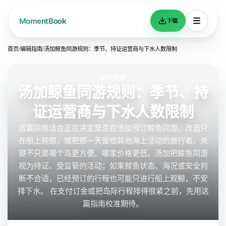
下载
首页
/
编辑指南
/
汤加鲸鱼同游规则：季节、持证运营商与下水人数限制
旅行指南
汤加鲸鱼同游规则：季节、持
证运营商与下水人数限制
这篇指南适合正在决定是否在汤加预订鲸鱼同游、改选只
在船上观鲸，或把那一天留给其他海上活动的旅行者。关
键不只是哪个岛更方便、哪家价格更低。汤加把鲸鱼同游
视为持证、受监管的活动；如果鲸鱼状态、海况或安全判
断不合适，已经预订的行程也可能只进行船上观鲸，不安
排下水。 在支付订金或把岛际行程排得很紧之前，先用这
篇指南校准期待。