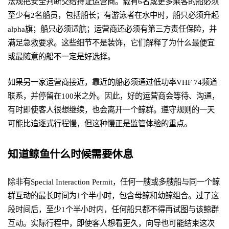
法规把安全判断交给持证运营商。载有6名或更多乘客的船必须
至少有2名船员，包括船长；有游泳者在水中时，船只必须升起
alpha旗；船只必须适航；运营商还必须有第三方责任保险，并
满足急救要求。这些细节不是装饰，它们解释了为什么最便宜
或最随意的船不一定是好选择。
如果另一家运营商接近，靠近的船必须通过低功率VHF 74频道
联系，并停留在100米之外。因此，好的运营商会等待、沟通，
有时即使客人很想继续，也会离开一个鲸群。遵守规则的一天
可能比追逐式行程慢，但这种慢正是监管体验的重点。
知道鲸鱼什么时候需要休息
除非有Special Interaction Permit，任何一艘或多艘船与同一个鲸
群互动的最长时间为1个半小时，包含母鲸和幼鲸组合。过了这
段时间后，至少1个半小时内，任何船只都不得再试图与该鲸群
互动。实际行程中，即使客人想看更久，向导也可能结束这次