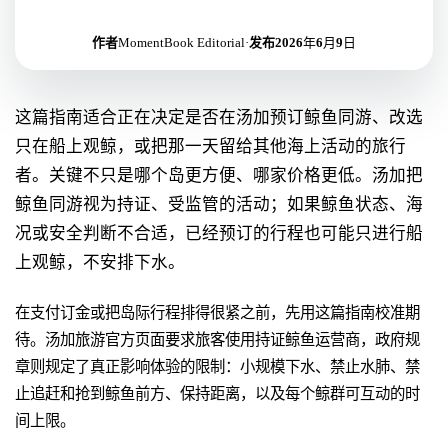
作者
MomentBook Editorial
·
发布
2026年6月9日
这篇指南适合正在决定是否在汤加预订鲸鱼同游、改选
只在船上观鲸，或把那一天留给其他海上活动的旅行
者。关键不只是哪个岛更方便、哪家价格更低。汤加把
鲸鱼同游视为持证、受监管的活动；如果鲸鱼状态、海
况或安全判断不合适，已经预订的行程也可能只进行船
上观鲸，不安排下水。
在支付订金或把岛际行程排得很紧之前，先用这篇指南校准期
待。汤加旅游官方页面要求旅客使用持证鲸鱼运营商，政府规
章则规定了真正影响体验的限制：小规模下水、禁止水肺、禁
止追赶和抢到鲸鱼前方、保持距离，以及每个鲸群可互动的时
间上限。