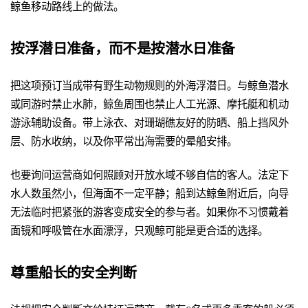
鲸鱼移动路线上的做法。
按浮潜日准备，而不是按潜水日准备
把这项预订当成带有野生动物规则的外海浮潜日。与鲸鱼潜水
或同游时禁止水肺，鲸鱼周围也禁止人工光源、摩托艇和机动
游泳辅助设备。带上泳衣、对珊瑚礁友好的防晒、船上挡风外
层、防水收纳，以及你平常出海需要的晕船安排。
也要询问运营商如何照顾对开放水域不够自信的客人。法定下
水人数虽然小，但海面不一定平静；船到达鲸鱼附近后，向导
无法临时把紧张的游客变成安全的参与者。如果你不习惯戴着
面镜和呼吸管在水面漂浮，只观鲸可能是更合适的选择。
尊重船长的安全判断