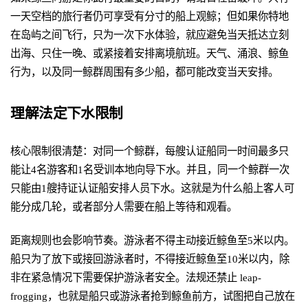
一天空档的旅行者仍可享受有分寸的船上观鲸；但如果你特地
在岛屿之间飞行，只为一次下水体验，就应避免当天抵达立刻
出海、只住一晚、或紧接着安排离境航班。天气、涌浪、鲸鱼
行为，以及同一鲸群周围有多少船，都可能改变当天安排。
理解法定下水限制
核心限制很清楚：对同一个鲸群，每艘认证船同一时间最多只
能让4名游客和1名受训本地向导下水。并且，同一个鲸群一次
只能由1艘持证认证船安排人员下水。这就是为什么船上客人可
能分成几轮，或者部分人需要在船上等待和观看。
距离规则也会影响节奏。游泳者不得主动接近鲸鱼至5米以内。
船只为了放下或接回游泳者时，不得接近鲸鱼至10米以内，除
非在紧急情况下需要保护游泳者安全。法规还禁止 leap-
frogging，也就是船只或游泳者抢到鲸鱼前方，试图把自己放在