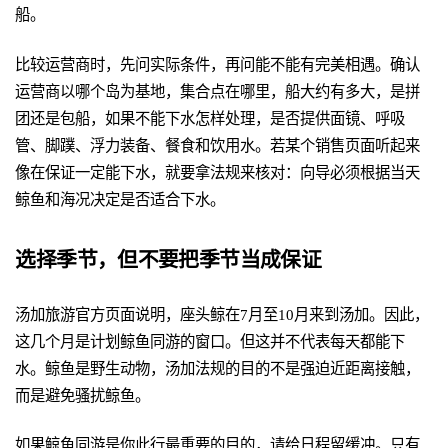
船。
比较运营商时，先问实际条件，再问能不能有完美相遇。确认
运营商以哪个岛为基地，集合点在哪里，船大约有多大，是拼
团还是包船，如果不能下水怎样处理，是否提供面镜、呼吸
管、脚蹼、浮力装备、餐食和饮用水。若某个销售页面听起来
像在保证一定能下水，就要拿法规来核对：向导必须根据当天
鲸鱼和海况决定是否适合下水。
选择季节，但不要把季节当成保证
汤加旅游官方页面说明，座头鲸在7月至10月来到汤加。因此，
这几个月是计划鲸鱼同游的窗口。但这并不代表每天都能下
水。鲸鱼是野生动物，汤加法规的目的不是强迫近距离接触，
而是避免骚扰鲸鱼。
如果鲸鱼同游是你此行最重要的目的，请给日程留缓冲。只有