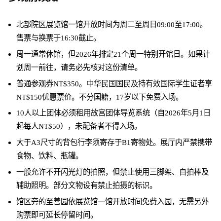
北部院区展览馆一馆开放时间为周二至周日09:00至17:00。
售票与换票于16:30截止。
周一通常休馆，但2026年排定21个周一特别开馆日。如果计
划周一前往，请务必先核对这份清单。
普通参观券NT$350。中华民国国民及持有效国际学生证者享
NT$150优惠票价。不分国籍，17岁以下免费入场。
10人以上团体必须租用故宫团体导览系统（自2026年5月1日
起每人NT$50），未配备者不得入场。
大于A3尺寸的背包行李须寄存于B1寄物处。展厅内严禁携带
食物、饮料、瓶罐。
一般允许不开闪光灯的拍照，但禁止使用三脚架、自拍棒及
辅助照明。部分文物设有禁止拍摄的标识。
馆区旁的至善园依展览馆一馆开放时间免费入园，无需另外
购票即可延长停留时间。