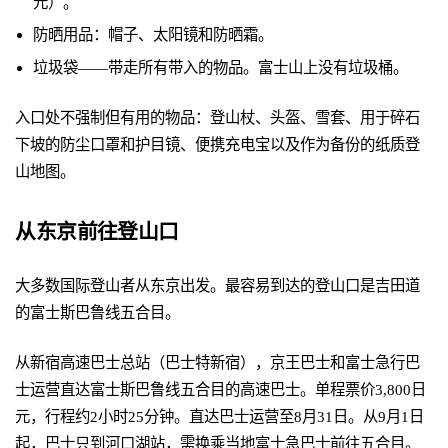
元）。
防晒用品：帽子、太阳镜和防晒霜。
垃圾袋——带走所有带入的物品。富士山上没有垃圾桶。
入口处不强制但有用的物品：登山杖、头盔、雪套、用于碎石
下坡的防尘口罩和护目镜、便携充电宝以及作为备份的纸质登
山地图。
从东京前往登山口
大多数国际登山者从东京出发。最容易到达的登山口是吉田道
的富士斯巴鲁线五合目。
从新宿高速巴士总站（巴士特新宿），京王巴士和富士急行巴
士运营直达富士斯巴鲁线五合目的高速巴士。单程票价3,800日
元，行程约2小时25分钟。直达巴士运营至8月31日。从9月1日
起，巴士只到河口湖站，需换乘当地富士急巴士前往五合目。