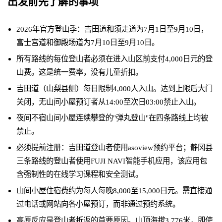
出发前先了解的事项
2026年官方登山季：吉田道和须走道为7月1日至9月10日，
富士宫道和御殿场道为7月10日至9月10日。
所有路线的每位登山者必须在进入山区前支付4,000日元的登
山费。这是统一费率，没有儿童折扣。
吉田道（山梨县侧）每日限制4,000人入山。达到上限后大门
关闭，无山间小屋预订者从14:00至次日03:00禁止入山。
夜间不宿山间小屋连续攀登的"弹丸登山"在四条路线上均被
禁止。
必须提前注册：吉田道登山者使用asoview预约平台；静冈县
三条路线的登山者使用FUJI NAVI智能手机应用，该应用包
含强制性的在线学习课程和安全测试。
山间小屋住宿费约为每人每晚8,000至15,000日元。需直接通
过电话或网站向各小屋预订，而非通过预约系统。
高原反应是登山者折返的首要原因。山顶海拔3,776米，即使