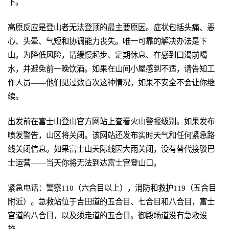
下。
高原反应是登山者无法登顶的最主要原因。症状包括头痛、恶
心、头晕、气短和协调能力丧失。唯一可靠的解决办法是下
山。为降低风险，请缓慢起步、定期休息、在感到口渴前喝
水，并避免前一晚饮酒。如果在山间小屋感到不适，请告知工
作人员——他们见过数百次这种情况，如果不安全不会让你继
续。
出发前在富士山登山官方网站上查看火山警报级别。如果发布
喷发警告，山区将关闭。该网站还发布实时天气和任何紧急路
线关闭信息。如果富士山天际线因大雨关闭，没有替代接驳巴
士运营——当天你将无法到达富士宫登山口。
紧急电话：警察110（六合目以上），消防和救护119（五合目
附近）。急救站位于吉田道的五合目、七合目和八合目，富士
宫道的八合目，以及须走道的五合目。御殿场道没有急救设