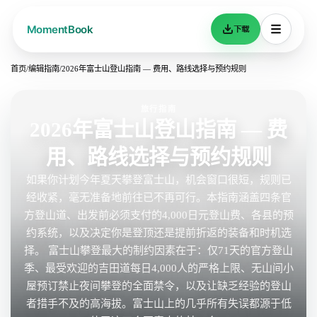
下载
首页
/
编辑指南
/
2026年富士山登山指南 — 费用、路线选择与预约规则
旅行指南
2026年富士山登山指南 — 费
用、路线选择与预约规则
如果你计划今年夏天攀登富士山，机会窗口很短，规则已
经收紧，毫无准备地前往已不再可行。本指南涵盖四条官
方登山道、出发前必须支付的4,000日元登山费、各县的预
约系统，以及决定你是登顶还是提前折返的装备和时机选
择。 富士山攀登最大的制约因素在于：仅71天的官方登山
季、最受欢迎的吉田道每日4,000人的严格上限、无山间小
屋预订禁止夜间攀登的全面禁令，以及让缺乏经验的登山
者措手不及的高海拔。富士山上的几乎所有失误都源于低