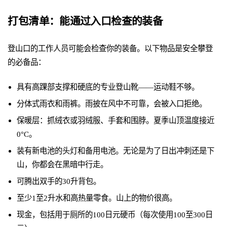
打包清单：能通过入口检查的装备
登山口的工作人员可能会检查你的装备。以下物品是安全攀登
的必备品：
具有高踝部支撑和硬底的专业登山靴——运动鞋不够。
分体式雨衣和雨裤。雨披在风中不可靠，会被入口拒绝。
保暖层：抓绒衣或羽绒服、手套和围脖。夏季山顶温度接近
0°C。
装有新电池的头灯和备用电池。无论是为了日出冲刺还是下
山，你都会在黑暗中行走。
可腾出双手的30升背包。
至少1至2升水和高热量零食。山上的物价很高。
现金，包括用于厕所的100日元硬币（每次使用100至300日