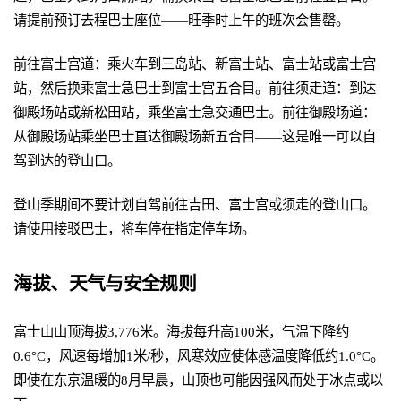
请提前预订去程巴士座位——旺季时上午的班次会售罄。
前往富士宫道：乘火车到三岛站、新富士站、富士站或富士宫
站，然后换乘富士急巴士到富士宫五合目。前往须走道：到达
御殿场站或新松田站，乘坐富士急交通巴士。前往御殿场道：
从御殿场站乘坐巴士直达御殿场新五合目——这是唯一可以自
驾到达的登山口。
登山季期间不要计划自驾前往吉田、富士宫或须走的登山口。
请使用接驳巴士，将车停在指定停车场。
海拔、天气与安全规则
富士山山顶海拔3,776米。海拔每升高100米，气温下降约
0.6°C，风速每增加1米/秒，风寒效应使体感温度降低约1.0°C。
即使在东京温暖的8月早晨，山顶也可能因强风而处于冰点或以