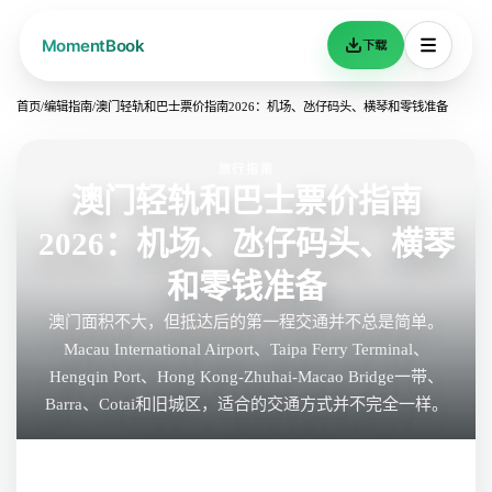
下载
首页
/
编辑指南
/
澳门轻轨和巴士票价指南2026：机场、氹仔码头、横琴和零钱准备
旅行指南
澳门轻轨和巴士票价指南
2026：机场、氹仔码头、横琴
和零钱准备
澳门面积不大，但抵达后的第一程交通并不总是简单。
Macau International Airport、Taipa Ferry Terminal、
Hengqin Port、Hong Kong-Zhuhai-Macao Bridge一带、
Barra、Cotai和旧城区，适合的交通方式并不完全一样。