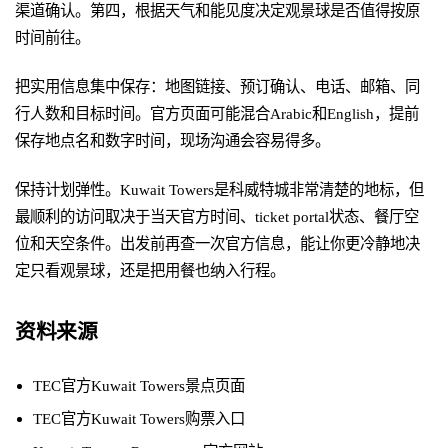
渠道确认。第四，根据天气和能见度决定观景球是否值得按原
时间前往。
把实用信息集中保存：地图链接、预订确认、电话、邮箱、同
行人数和目标时间。官方页面可能混合Arabic和English，提前
保存地点名和数字时间，现场沟通会容易得多。
保持计划弹性。Kuwait Towers是科威特城非常清楚的地标，但
最顺利的访问取决于当天官方时间、ticket portal状态、餐厅空
位和天空条件。出发前再查一次官方信息，能让你更冷静地决
定只看观景球，还是把用餐也纳入行程。
资料来源
TEC官方Kuwait Towers景点页面
TEC官方Kuwait Towers购票入口