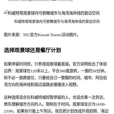
科威特塔观景球内可俯瞰城市与海湾海岸线的窗边空间
图片来源：TEC官方Kuwait Towers活动图片。
选择观景球还是餐厅计划
如果停留时间短，只参观观景球最直接。官方说明给出了体验
边界：观景球在120米以上，平台360度旋转，一圈约30分钟。
你不必一直换窗位，只要给自己一整圈的时间，城市、阿拉伯
湾方向的海岸线和周边道路会慢慢进入视野。
这种选择适合在科威特城短暂停留的人，也适合第一次到访、
想先理解城市方向的人。限制在于时间。观景球显示为14:00-
23:00，如果你只能上午到达，就应把计划改成外观拍照、海边