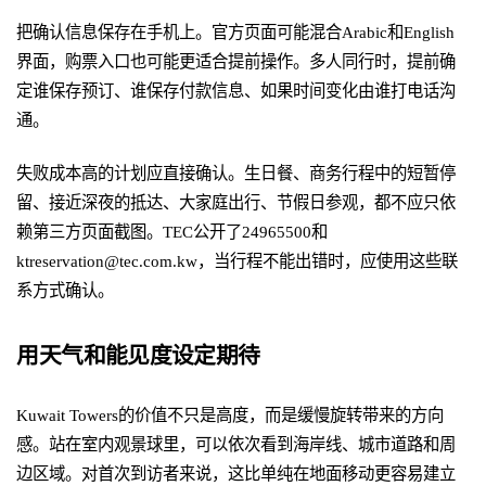
把确认信息保存在手机上。官方页面可能混合Arabic和English
界面，购票入口也可能更适合提前操作。多人同行时，提前确
定谁保存预订、谁保存付款信息、如果时间变化由谁打电话沟
通。
失败成本高的计划应直接确认。生日餐、商务行程中的短暂停
留、接近深夜的抵达、大家庭出行、节假日参观，都不应只依
赖第三方页面截图。TEC公开了24965500和
ktreservation@tec.com.kw，当行程不能出错时，应使用这些联
系方式确认。
用天气和能见度设定期待
Kuwait Towers的价值不只是高度，而是缓慢旋转带来的方向
感。站在室内观景球里，可以依次看到海岸线、城市道路和周
边区域。对首次到访者来说，这比单纯在地面移动更容易建立