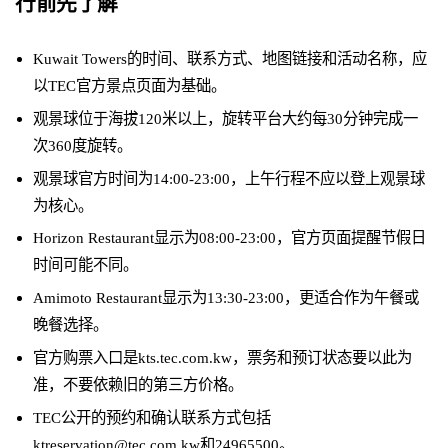
行前先了解
Kuwait Towers的时间、联系方式、地图链接和活动名称，应
以TEC官方景点页面为基础。
观景球位于海拔120米以上，旋转平台大约每30分钟完成一
次360度旋转。
观景球官方时间为14:00-23:00，上午行程不应以登上观景球
为核心。
Horizon Restaurant显示为08:00-23:00，官方页面提醒节假日
时间可能不同。
Amimoto Restaurant显示为13:30-23:00，更适合作为午餐或
晚餐选择。
官方购票入口是kts.tec.com.kw，票务和预订状态要以此为
准，不要依赖旧的第三方价格。
TEC公开的预约和确认联系方式包括
ktreservation@tec.com.kw和24965500。