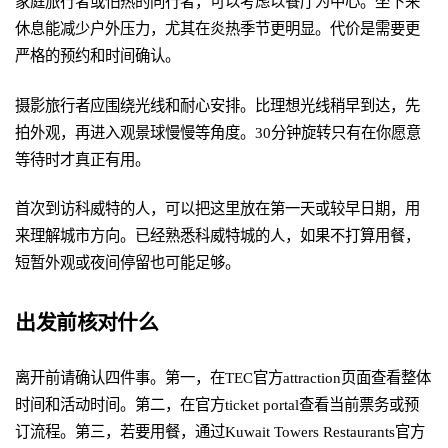
家庭旅行者或怕热的同行者，可以考虑以餐厅为中心。坐下来
休息能减少户外压力，尤其在炎热季节更明显。代价是需要更
严格的预约和时间确认。
摄影旅行者应围绕光线和耐心安排。比理想光线稍早到达，先
拍外观，再进入观景球慢慢等角度。30分钟旋转只有在你愿意
等待时才真正有用。
首次到访科威特的人，可以把这里放在第一天或较早日期，用
来理解城市方向。已经熟悉科威特城的人，如果不打算用餐，
短暂外观或夜间停留也可能足够。
出发前核对什么
离开前请确认四件事。第一，在TEC官方attraction页面查看整体
时间和活动时间。第二，在官方ticket portal查看当前票务或预
订流程。第三，若要用餐，通过Kuwait Towers Restaurants官方