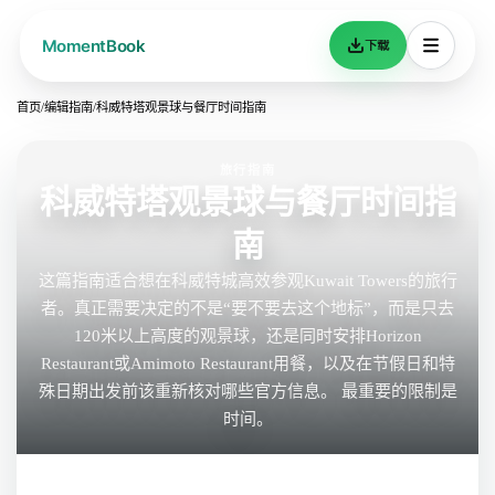
下载
首页
/
编辑指南
/
科威特塔观景球与餐厅时间指南
旅行指南
科威特塔观景球与餐厅时间指
南
这篇指南适合想在科威特城高效参观Kuwait Towers的旅行
者。真正需要决定的不是“要不要去这个地标”，而是只去
120米以上高度的观景球，还是同时安排Horizon
Restaurant或Amimoto Restaurant用餐，以及在节假日和特
殊日期出发前该重新核对哪些官方信息。 最重要的限制是
时间。