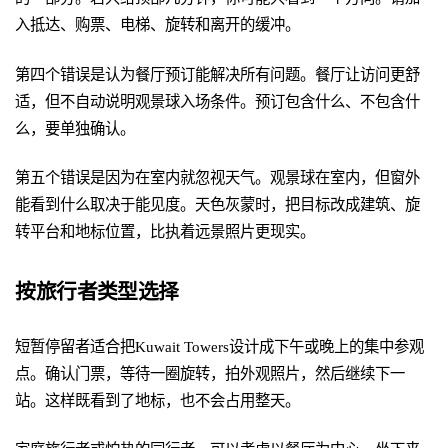
入抵达、购票、电梯、旋转和离开的缓冲。
第四个错误是认为餐厅预订能解决所有问题。餐厅让访问更舒
适，但不自动说明观景球入场条件。预订包含什么、不包含什
么，要单独确认。
第五个错误是因为在室内就忽视天气。观景球在室内，但窗外
能看到什么取决于能见度。天色灰蒙时，把目标改成建筑、旋
转平台和地标位置，比执着远景照片更现实。
按旅行者类型选择
短暂停留者适合把Kuwait Towers设计成下午或晚上的集中参观
点。确认门票，等待一圈旋转，拍外观照片，然后继续下一
站。这样既看到了地标，也不会占用整天。