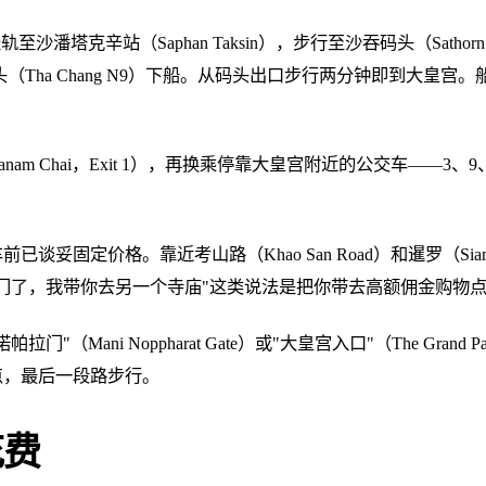
潘塔克辛站（Saphan Taksin），步行至沙吞码头（Sathorn
北。在塔昌码头（Tha Chang N9）下船。从码头出口步行两分钟即到大
am Chai，Exit 1），再换乘停靠大皇宫附近的公交车——3、9
谈妥固定价格。靠近考山路（Khao San Road）和暹罗（Si
宫关门了，我带你去另一个寺庙"这类说法是把你带去高额佣金购物
ani Noppharat Gate）或"大皇宫入口"（The Grand Pa
点，最后一段路步行。
花费