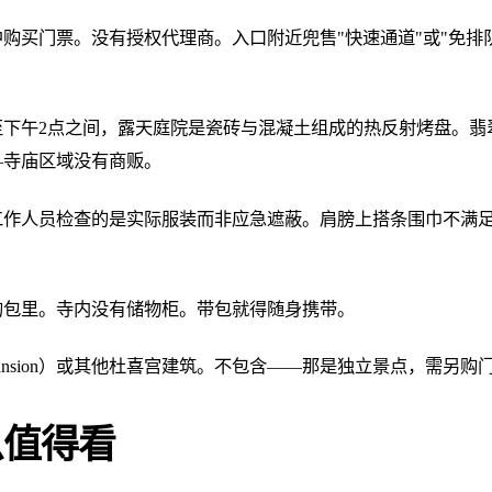
购买门票。没有授权代理商。入口附近兜售"快速通道"或"免排
至下午2点之间，露天庭院是瓷砖与混凝土组成的热反射烤盘。
—寺庙区域没有商贩。
工作人员检查的是实际服装而非应急遮蔽。肩膀上搭条围巾不满
的包里。寺内没有储物柜。带包就得随身携带。
 Mansion）或其他杜喜宫建筑。不包含——那是独立景点，需另购
么值得看