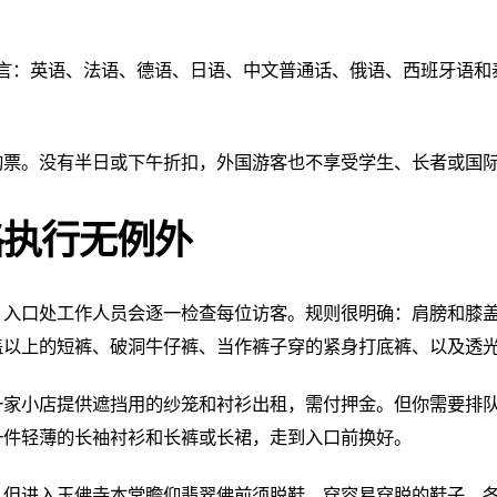
语言：英语、法语、德语、日语、中文普通话、俄语、西班牙语
购票。没有半日或下午折扣，外国游客也不享受学生、长者或国
格执行无例外
，入口处工作人员会逐一检查每位访客。规则很明确：肩膀和膝
盖以上的短裤、破洞牛仔裤、当作裤子穿的紧身打底裤、以及透
一家小店提供遮挡用的纱笼和衬衫出租，需付押金。但你需要排
一件轻薄的长袖衬衫和长裤或长裙，走到入口前换好。
，但进入玉佛寺本堂瞻仰翡翠佛前须脱鞋。穿容易穿脱的鞋子。