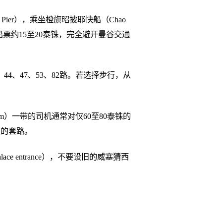
 Pier），乘坐橙旗昭披耶快船（Chao
皇宫。船票约15至20泰铢，完全避开曼谷交通
、44、47、53、82路。若选择步行，从
am）一带的司机通常对仅60至80泰铢的
点的套路。
lace entrance），不要设旧的威塞猜西