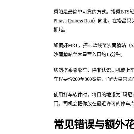
乘船是最简单可靠的方式。搭乘BTS轻轨至沙
Phraya Express Boat）向
拥堵。
如偏好MRT，搭乘蓝线至沙南猜站（San
沙南猜站至大皇宫入口约15分钟。
切勿搭乘嘟嘟车，除非认识司机或上车前已
车程要价200至300泰铢，而"大皇
使用打车软件时，将目的地设为"玛尼诺帕拉门"（M
门。司机会把你放在最近许可的停车
常见错误与额外