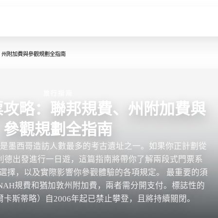
、州附加費與參觀規劃全指南
旅行指南
票攻略：聯邦規費、州附加費與
參觀規劃全指南
察是墨西哥造訪人數最多的考古遺址之一。如果你正計劃從
利德出發進行一日遊，這篇指南將帶你了解兩段式門票系
選擇，以及實際影響你參觀體驗的各項規定。 最重要的須
NAH規費和猶加敦州附加費，兩者需分開支付。標誌性的
卡斯蒂略）自2006年起已禁止攀登，且將持續關閉。