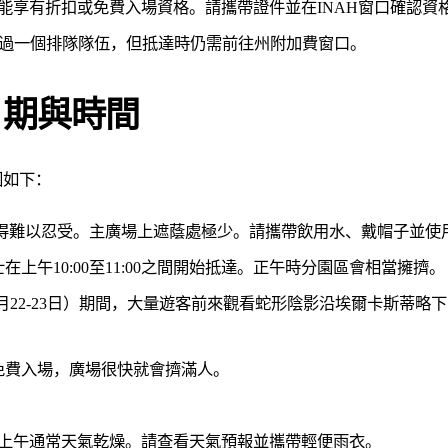
可能享有折扣或免費入場資格。請攜帶證件並在INAH窗口確認資
跳過一個排隊隊伍，但抵達時仍需前往州附加費窗口。
日期與時間
因如下：
會變得難以忍受。主廣場上遮蔭處極少。請攜帶飲用水、戴帽子並使
上午10:00至11:00之間開始抵達。正午時分園區會相當擁擠。
約9月22-23日）期間，大量遊客前來觀看蛇形陰影沿埃爾卡斯蒂
免費入場，廣場很快就會擠滿人。
。上午通常天氣乾燥。請查看天氣預報並攜帶輕便雨衣。