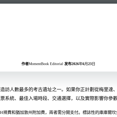
作者
MomentBook Editorial
·
发布
2026年6月23日
哥造訪人數最多的考古遺址之一。如果你正計劃從梅里達
門票系統、最佳入場時段、交通選擇，以及實際影響你參
AH規費和猶加敦州附加費，兩者需分開支付。標誌性的庫庫爾坎金