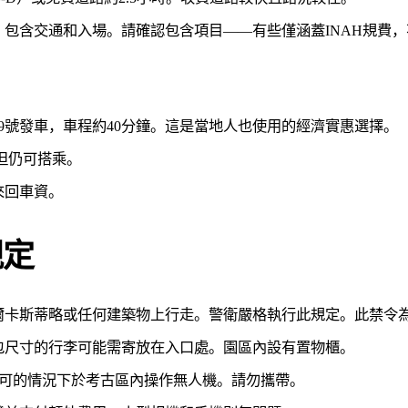
包含交通和入場。請確認包含項目——有些僅涵蓋INAH規費
9號發車，車程約40分鐘。這是當地人也使用的經濟實惠選擇。
但仍可搭乘。
來回車資。
規定
埃爾卡斯蒂略或任何建築物上行走。警衛嚴格執行此規定。此禁令
包尺寸的行李可能需寄放在入口處。園區內設有置物櫃。
許可的情況下於考古區內操作無人機。請勿攜帶。