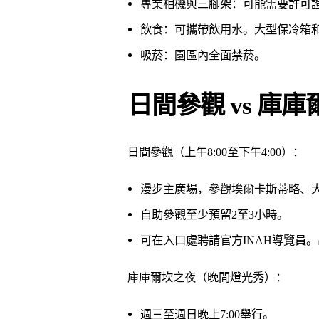
專業相機與三腳架：可能需要許可
飲食：可攜帶飲用水。大型保冷箱
吸菸：園區內全面禁菸。
日間參觀 vs 庫
日間參觀（上午8:00至下午4:00）：
漫步主廣場，參觀埃爾卡斯蒂略、
自助參觀至少預留2至3小時。
可在入口處聘請官方INAH導覽員
庫庫爾坎之夜（晚間燈光秀）：
週三至週日晚上7:00舉行。