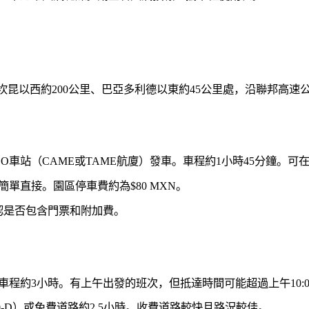
坎昆以西約200公里、巴亞多利德以東約45公里處，沿聯邦高速公
車站（CAME或TAME航廈）發車。車程約1小時45分鐘。可在ad
簡單直接。園區停車費約為$80 MXN。
認是否包含門票和附加費。
車程約3小時。有上午出發的班次，但抵達時間可能超過上午10:0
180-D）或免費道路約2.5小時。收費道路較快且路況較佳。