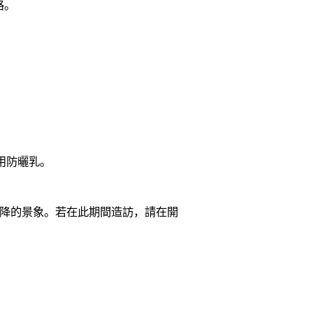
格。
用防曬乳。
略下降的景象。若在此期間造訪，請在開