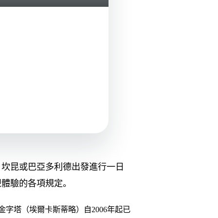
、坎昆或巴亞多利德出發進行一日
觀體驗的各項規定。
字塔（埃爾卡斯蒂略）自2006年起已