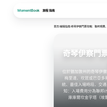
旅程
指南
首页
/
编辑指南
/
奇琴伊察門票攻略：聯邦規費
奇琴伊察門
位於猶加敦州的奇琴伊
梅里達、坎昆或巴亞多
統、最佳入場時段、交通
知：入場費用分為聯邦I
庫庫爾坎金字塔（埃爾