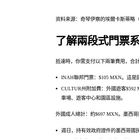
资料来源：奇琴伊察的埃爾卡斯蒂略
了解兩段式門票
抵達時，你需支付以下兩筆費用，合
INAH聯邦門票：$105 MXN
CULTUR州附加費：外國遊客$59
車場、遊客中心和園區設施。
外國成人總計：約$697 MXN。墨西哥國
週日，持有效政府證件的墨西哥國民