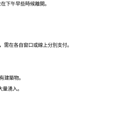
並在下午早些時候離開。
州附加費，需在各自窗口或線上分別支付。
。
所有建築物。
大量湧入。