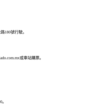
路180號行駛。
o.com.mx或車站購票。
0。