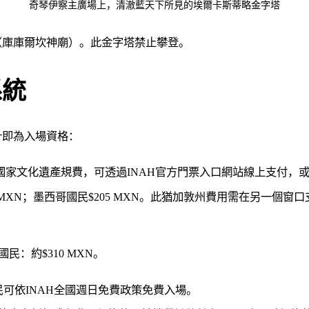
奇琴伊察主廣場上，清澈藍天下所見的埃爾卡斯蒂略金字塔
（庫庫爾坎神廟）。此金字塔禁止攀登。
系統
計即為入場資格：
。這是國家文化遺產規費，可透過INAH官方門票入口網站線上支付，
2 MXN；墨西哥國民$205 MXN。此猶加敦州費用需在另一個窗
民：約$310 MXN。
可依INAH全國週日免費政策免費入場。