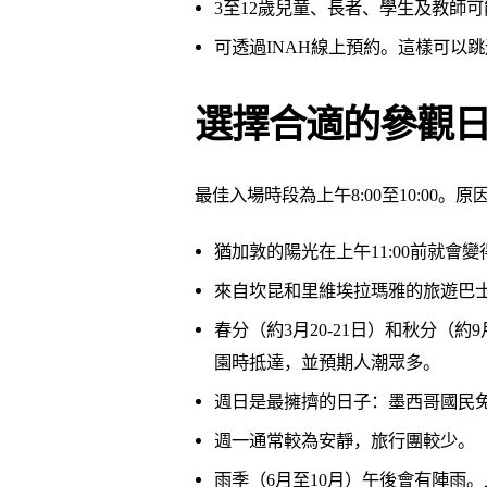
3至12歲兒童、長者、學生及教師
可透過INAH線上預約。這樣可以
選擇合適的參觀
最佳入場時段為上午8:00至10:00。原
猶加敦的陽光在上午11:00前就
來自坎昆和里維埃拉瑪雅的旅遊巴士在
春分（約3月20-21日）和秋分（
園時抵達，並預期人潮眾多。
週日是最擁擠的日子：墨西哥國民
週一通常較為安靜，旅行團較少。
雨季（6月至10月）午後會有陣雨