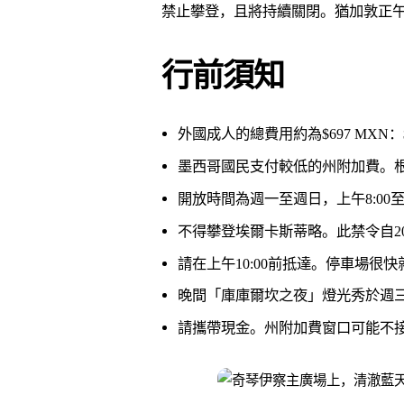
禁止攀登，且將持續關閉。猶加敦正
行前須知
外國成人的總費用約為$697 MXN：
墨西哥國民支付較低的州附加費。根
開放時間為週一至週日，上午8:00至
不得攀登埃爾卡斯蒂略。此禁令自2
請在上午10:00前抵達。停車場
晚間「庫庫爾坎之夜」燈光秀於週三
請攜帶現金。州附加費窗口可能不