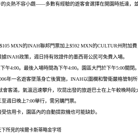
午的炎熱不容小覷——多數有經驗的遊客會選擇在開園時抵達，
$105 MXN的INAH聯邦門票加上$592 MXN的CULTUR
據INAH政策，週日持有效證件的墨西哥公民可免費入場。
下午4:00。最後入場時間為下午4:00。園區大門於下午5:00關閉
006年一名遊客墜落身亡後實施，INAH以圍欄和警衛嚴格管制
很快就會客滿，氣溫迅速攀升，坎昆出發的旅遊巴士在上午較晚時段
至週日晚上7:00舉行，需另購門票。
接受信用卡，園區內的自動提款機也可能缺鈔。